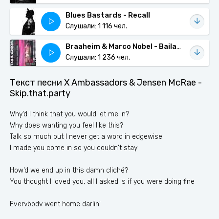
Blues Bastards - Recall
Слушали: 1 116 чел.
Braaheim & Marco Nobel - Bailamos
Слушали: 1 236 чел.
Текст песни X Ambassadors & Jensen McRae -
Skip.that.party
Why'd I think that you would let me in?
Why does wanting you feel like this?
Talk so much but I never get a word in edgewise
I made you come in so you couldn't stay
How'd we end up in this damn cliché?
You thought I loved you, all I asked is if you were doing fine
Everybody went home darlin'
Haven't you been getting lonely?