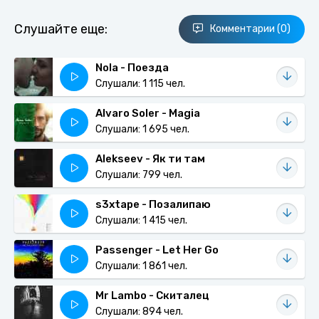
Слушайте еще:
Комментарии (0)
Nola - Поезда
Слушали: 1 115 чел.
Alvaro Soler - Magia
Слушали: 1 695 чел.
Alekseev - Як ти там
Слушали: 799 чел.
s3xtape - Позалипаю
Слушали: 1 415 чел.
Passenger - Let Her Go
Слушали: 1 861 чел.
Mr Lambo - Скиталец
Слушали: 894 чел.