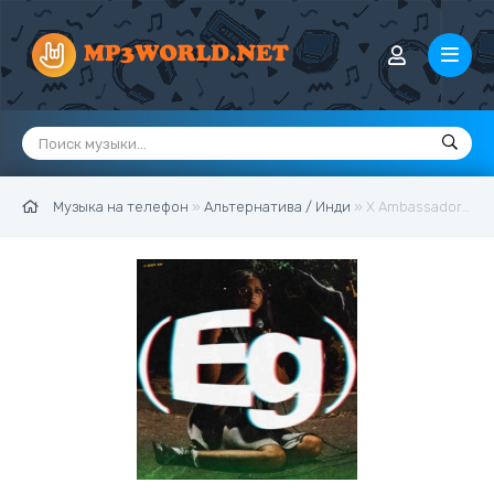
Музыка на телефон
»
Альтернатива / Инди
» X Ambassadors & Jensen McRae - Skip.that.party