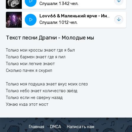
Слушали: 1 342 чел.
Lovv66 & Маленький ярче - Интернет лав
Слушали: 1 012 чел.
Текст песни Драгни - Молодые мы
Только мои кроссы знают где я был
Только бармен знает где я пил
Только мои легкие знают
Сколько пачек я скурил
Только моя подушка знает вкус моих слез
Только небо знает количество звёзд
Только если не сверну назад
Узнаю куда этот мост
Только моя гитара знает что я пою
Когда сижу один и тихонечко пью
Главная
DMCA
Написать нам
Этому миру на меня плевать