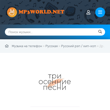
Музыка на телефон
»
Русская
»
Русский рэп / хип-хоп
» Драгни - Молодые мы