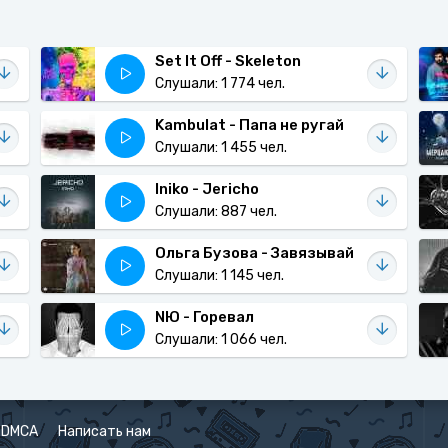
Set It Off - Skeleton
Слушали: 1 774 чел.
Kambulat - Папа не ругай
Слушали: 1 455 чел.
Iniko - Jericho
Слушали: 887 чел.
Ольга Бузова - Завязывай
Слушали: 1 145 чел.
NЮ - Горевал
Слушали: 1 066 чел.
DMCA
Написать нам