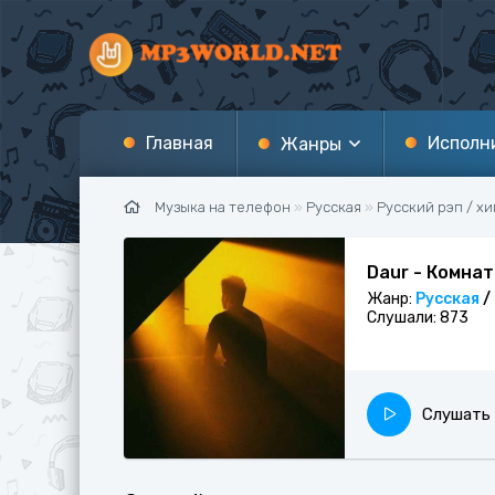
Главная
Исполн
Жанры
Музыка на телефон
»
Русская
»
Русский рэп / х
Русский поп
Daur - Комна
Зарубежный поп
Ал
Жанр:
Русская
/
Слушали:
873
Украинская музыка
Дж
Русский рэп / хип-хоп
Фи
Зарубежный рэп / хип-хоп
Ме
Слушать
Песни под гитару
Ри
Сниппет