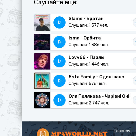
Слушайте еще:
Slame - Братан
Слушали: 1 577 чел.
Isma - Орбита
Слушали: 1 386 чел.
Lovv66 - Пазлы
Слушали: 1 446 чел.
5sta Family - Один шанс
Слушали: 676 чел.
Оля Полякова - Чарівні Очі
Слушали: 2 747 чел.
Главная