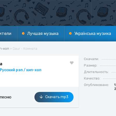
ители
Лучшая музыка
Українська музика
ип-хоп
» Daur - Комната
Танцевальная / Электронная
Шансон
Скачали:
та
Размер:
ьтернатива / Инди
Новинкии
Русский рэп / хип-хоп
Длительность:
аз / Jazz
Рок / Rock
Качество:
льмы / Сериалы
Хаус / House
Опубликовано:
тал
Карантин
 песню
Скачать mp3
тм-н-блюз / соул
Ремиксы