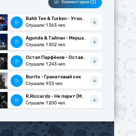
Комментарии (0)
Bahh Tee & Turken - Утонуть в твоих глазах
Слушали: 1 363 чел.
Agunda & Тайпан - Мерцают огни
Слушали: 1 302 чел.
Остап Парфёнов - Оставь меня в покое
Слушали: 1 243 чел.
Burito - Гранатовый сок
Слушали: 933 чел.
R.Riccardo - Не парит (Maligin x Viron Remix)
Слушали: 1 200 чел.