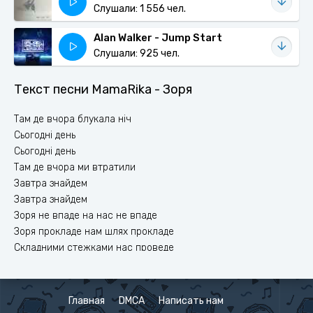
Слушали: 1 556 чел.
Alan Walker - Jump Start
Слушали: 925 чел.
Текст песни MamaRika - Зоря
Там де вчора блукала ніч
Сьогодні день
Сьогодні день
Там де вчора ми втратили
Завтра знайдем
Завтра знайдем
Зоря не впаде на нас не впаде
Зоря прокладе нам шлях прокладе
Складними стежками нас проведе
Бо знає що хочу ще побачить тебе
Зоря не впаде на нас не впаде
Зоря прокладе нам шлях прокладе
Главная
DMCA
Написать нам
Складними стежками нас проведе