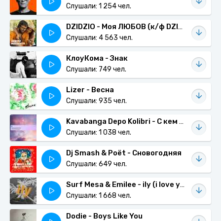
Слушали: 1 254 чел.
DZIDZIO - Моя ЛЮБОВ (к/ф DZIDZIO Перший раз)
Слушали: 4 563 чел.
КлоуКома - Знак
Слушали: 749 чел.
Lizer - Весна
Слушали: 935 чел.
Kavabanga Depo Kolibri - С кем ты зависаешь
Слушали: 1 038 чел.
Dj Smash & Poët - Сновогодняя
Слушали: 649 чел.
Surf Mesa & Emilee - ily (i love you baby) (ARTY Remix)
Слушали: 1 668 чел.
Dodie - Boys Like You