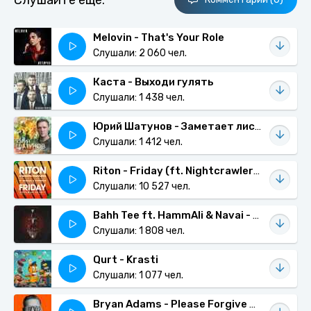
Слушайте еще:
Melovin - That's Your Role
Слушали: 2 060 чел.
Каста - Выходи гулять
Слушали: 1 438 чел.
Юрий Шатунов - Заметает листья снег
Слушали: 1 412 чел.
Riton - Friday (ft. Nightcrawlers, Mufasa, Hypeman)
Слушали: 10 527 чел.
Bahh Tee ft. HammAli & Navai - Жить, не думая о тебе
Слушали: 1 808 чел.
Qurt - Krasti
Слушали: 1 077 чел.
Bryan Adams - Please Forgive Me