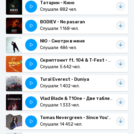
Татарин - Кино
Слушали: 882 чел.
BODIEV - No pasaran
Слушали: 1 168 чел.
NЮ - Смотри в меня
Слушали: 486 чел.
Скриптонит ft. 104 & T-Fest - 3x3
Слушали: 5 642 чел.
Tural Everest - Duniya
Слушали: 1 402 чел.
Vlad Blade & T1One - Две таблетки анальгина
Слушали: 1 333 чел.
Tomas Nevergreen - Since You've Been Gone (Dj Amor ft. Ladynsax Radio mix)
Слушали: 14 452 чел.