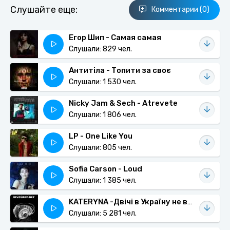
Слушайте еще:
Комментарии (0)
Егор Шип - Самая самая
Слушали: 829 чел.
Антитіла - Топити за своє
Слушали: 1 530 чел.
Nicky Jam & Sech - Atrevete
Слушали: 1 806 чел.
LP - One Like You
Слушали: 805 чел.
Sofia Carson - Loud
Слушали: 1 385 чел.
KATERYNA -Двічі в Україну не ввійдеш (Cover Двічі в одну річку не війдеш)
Слушали: 5 281 чел.