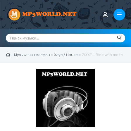
Музыка на телефон
»
Хаус / House
» ZIXXE - Ride with me tonigh (Original Mix)