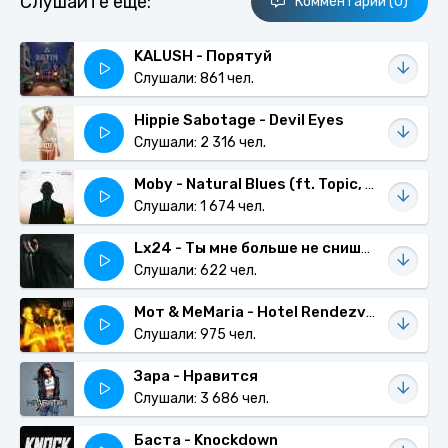
Слушайте еще:
Комментарии (0)
KALUSH - Порятуй
Слушали: 861 чел.
Hippie Sabotage - Devil Eyes
Слушали: 2 316 чел.
Moby - Natural Blues (ft. Topic, Gregory Porter, Amythyst Kiah)
Слушали: 1 674 чел.
Lx24 - Ты мне больше не снишься
Слушали: 622 чел.
Мот & MeMaria - Hotel Rendezvous
Слушали: 975 чел.
Зара - Нравится
Слушали: 3 686 чел.
Баста - Knockdown