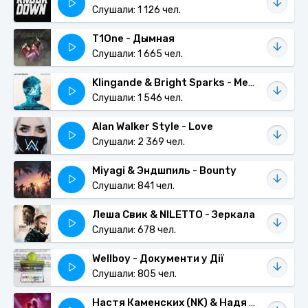
Слушали: 1 126 чел.
T1One - Дымная
Слушали: 1 665 чел.
Klingande & Bright Sparks - Messiah
Слушали: 1 546 чел.
Alan Walker Style - Love
Слушали: 2 369 чел.
Miyagi & Эндшпиль - Bounty
Слушали: 841 чел.
Леша Свик & NILETTO - Зеркала
Слушали: 678 чел.
Wellboy - Документи у Дії
Слушали: 805 чел.
Настя Каменских (NK) & Надя Дорофеева (Dorofeeva) - Абнимос/Досвидос