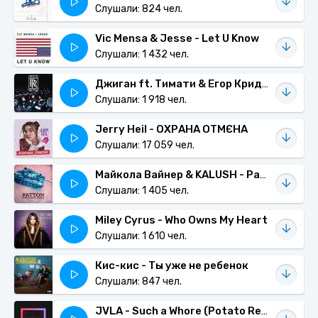
Слушали: 824 чел.
Vic Mensa & Jesse - Let U Know
Слушали: 1 432 чел.
Джиган ft. Тимати & Егор Крид - Rolls Royce
Слушали: 1 918 чел.
Jerry Heil - ОХРАНА ОТМЄНА
Слушали: 17 059 чел.
Майкола Вайнер & KALUSH - Patton
Слушали: 1 405 чел.
Miley Cyrus - Who Owns My Heart
Слушали: 1 610 чел.
Кис-кис - Ты уже не ребенок
Слушали: 847 чел.
JVLA - Such a Whore (Potato Remix)