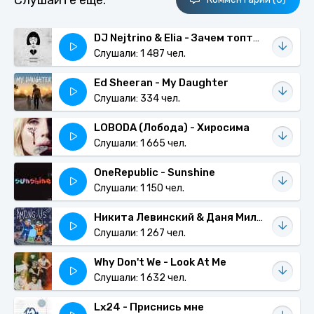
Слушайте еще:
DJ Nejtrino & Elia - Зачем топтать мою любовь (Dance Mix)
Слушали: 1 487 чел.
Ed Sheeran - My Daughter
Слушали: 334 чел.
LOBODA (Лобода) - Хиросима
Слушали: 1 665 чел.
OneRepublic - Sunshine
Слушали: 1 150 чел.
Никита Левинский & Даня Милохин - Among Us
Слушали: 1 267 чел.
Why Don't We - Look At Me
Слушали: 1 632 чел.
Lx24 - Приснись мне