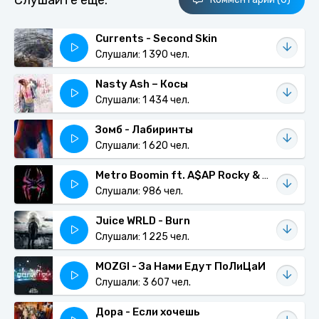
Слушайте еще:
Currents - Second Skin
Слушали: 1 390 чел.
Nasty Ash – Косы
Слушали: 1 434 чел.
Зомб - Лабиринты
Слушали: 1 620 чел.
Metro Boomin ft. A$AP Rocky & Roisee - Am I Dreaming
Слушали: 986 чел.
Juice WRLD - Burn
Слушали: 1 225 чел.
MOZGI - За Нами Едут ПоЛиЦаИ
Слушали: 3 607 чел.
Дора - Если хочешь