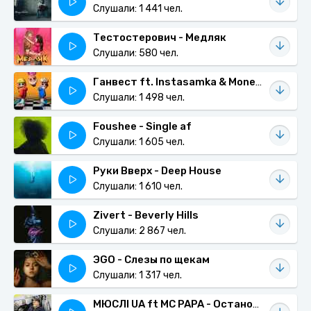
Слушали: 1 441 чел.
Тестостерович - Медляк
Слушали: 580 чел.
Ганвест ft. Instasamka & Moneyken - Гоба
Слушали: 1 498 чел.
Foushee - Single af
Слушали: 1 605 чел.
Руки Вверх - Deep House
Слушали: 1 610 чел.
Zivert - Beverly Hills
Слушали: 2 867 чел.
ЭGO - Слезы по щекам
Слушали: 1 317 чел.
МЮСЛІ UA ft MC PAPA - Остановіть ви цю ху.ню (MEGA MIX)