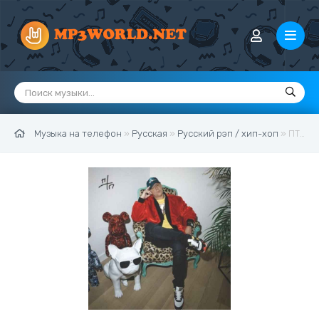
Музыка на телефон
»
Русская
»
Русский рэп / хип-хоп
» ПТП - Дома