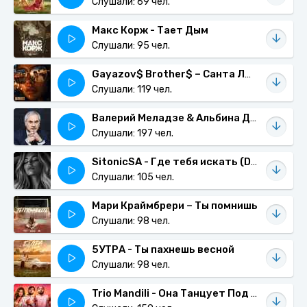
Слушали: 69 чел.
Макс Корж - Тает Дым
Слушали: 95 чел.
Gayazov$ Brother$ – Санта Лючия
Слушали: 119 чел.
Валерий Меладзе & Альбина Джанабаева - Где ты есть
Слушали: 197 чел.
SitonicSA - Где тебя искать (Deepu House Remix)
Слушали: 105 чел.
Мари Краймбрери – Ты помнишь
Слушали: 98 чел.
5УТРА - Ты пахнешь весной
Слушали: 98 чел.
Trio Mandili - Она Танцует Под Шадэ