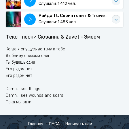
Слушали: 1 412 чел.
Райда ft. Скриптонит & Truwer - Женщины
Слушали: 1 483 чел.
Текст песни Сюзанна & Zavet - Змеем
Когда я спущусь во тьму к тебе
Я обниму слезами снег
Ты будешь одна
Его рядом нет
Его рядом нет
Damn, I see things
Damn, I see wounds and scars
Пока мы одни
Выложи всё сейчас
В небо плаксивое
Главная
DMCA
Написать нам
Солнце синее