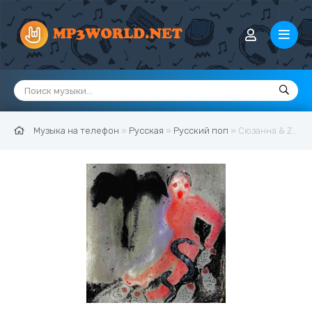
Музыка на телефон
»
Русская
»
Русский поп
» Сюзанна & Zavet - Змеем