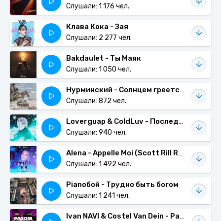
Слушали: 1 176 чел.
Клава Кока - Зая
Слушали: 2 277 чел.
Bakdaulet - Ты Маяк
Слушали: 1 050 чел.
Нурминский - Солнцем греется душа
Слушали: 872 чел.
Loverguap & ColdLuv - Последняя встреча
Слушали: 940 чел.
Alena - Appelle Moi (Scott Rill Remix)
Слушали: 1 492 чел.
Pianoбой - Трудно быть богом
Слушали: 1 241 чел.
Ivan NAVI & Costel Van Dein - Разом з тобою