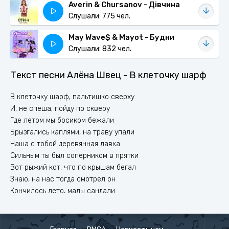
Averin & Chursanov - Дівчина
Слушали: 775 чел.
May Wave$ & Mayot - Будни
Слушали: 832 чел.
Текст песни Алёна Швец - В клеточку шарф
В клеточку шарф, пальтишко сверху
И, не спеша, пойду по скверу
Где летом мы босиком бежали
Брызгались каплями, на траву упали
Наша с тобой деревянная лавка
Сильным ты был соперником в прятки
Вот рыжий кот, что по крышам бегал
Знаю, на нас тогда смотрел он
Кончилось лето, малы сандали
Парк погибал, погибали мы сами
Капают слезки, губам солёно
Ты не скучай, твоя Алёна