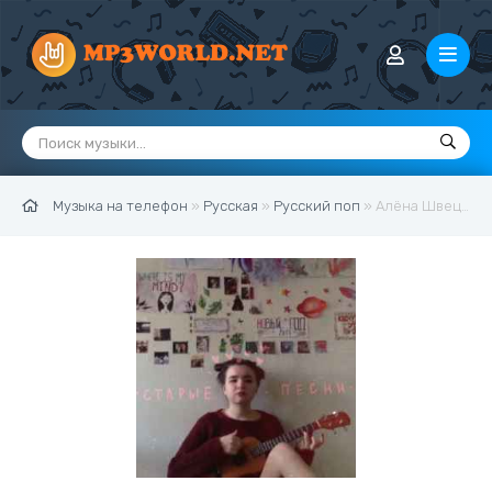
Музыка на телефон
»
Русская
»
Русский поп
» Алёна Швец - В клеточку шарф