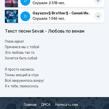
Слушали: 2 518 чел.
Gayazov$ Brother$ - Синий Иней
Слушали: 1 346 чел.
Текст песни Sevak - Любовь по венам
Глаза идеал
Прячемся мы с тобой
Это любовь так то
Хочется быть собой
Я просто касаюсь
Тонны эмоций в слух
Всё закружилось вокруг
Я к тебе, прикоснусь
Небо упадёт и пусть
Город спит
Главная
DMCA
Написать нам
Мы с тобой