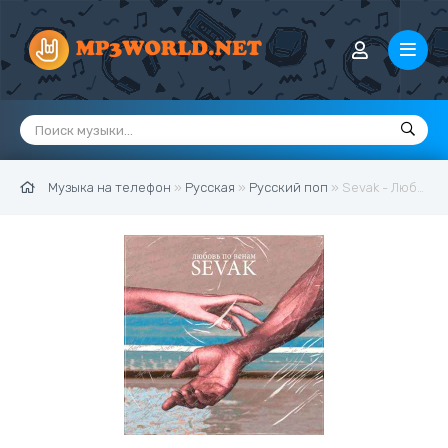
Музыка на телефон
»
Русская
»
Русский поп
» Sevak - Любовь по венам