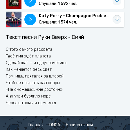
Слушали: 1 592 чел.
Katy Perry - Champagne Problems
Слушали: 1 574 чел.
Текст песни Руки Вверх - Сияй
С того самого рассвета
Твоё имя ждёт планета
Сделай шаг — и вдруг заметишь
Как меняется весь свет
Помнишь, прятался за шторой
Чтоб не слышать разговоры:
«Не сможешь», «не достоин»
А внутри бурлило море
Через штормы и сомненья
Ты один против теченья
Просто закрывая двери
Перед теми, кто не верил
Главная
DMCA
Написать нам