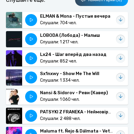
Слушайте еще:
ELMAN & Mona - Пустые вечера
Слушали: 704 чел.
LOBODA (Лобода) - Малыш
Слушали: 1 217 чел.
Lx24 - Шаг вперёд два назад
Слушали: 852 чел.
Sx1nxwy - Show Me The Will
Слушали: 1 334 чел.
Nansi & Sidorov - Реви (Кавер)
Слушали: 1 060 чел.
PATSYKI Z FRANEKA - Неймовірна повстанська пісня (Live)
Слушали: 2 488 чел.
Maluma ft. Ñejo & Dálmata - Vete Vete