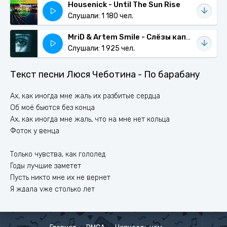
Housenick - Until The Sun Rise
Слушали: 1 180 чел.
MriD & Artem Smile - Слёзы капают
Слушали: 1 925 чел.
Текст песни Люся Чеботина - По барабану
Ах, как иногда мне жаль их разбитые сердца
Об моё бьются без конца
Ах, как иногда мне жаль, что на мне нет кольца
Фоток у венца
Только чувства, как гололед
Годы лучшие заметет
Пусть никто мне их не вернет
Я ждала уже столько лет
Принца все так и нет и нет
Но если честно по факту мне