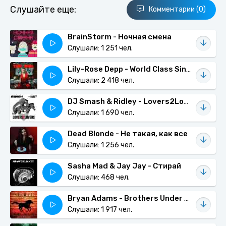
Слушайте еще:
Комментарии (0)
BrainStorm - Ночная смена
Слушали: 1 251 чел.
Lily-Rose Depp - World Class Sinner / I’m a Freak
Слушали: 2 418 чел.
DJ Smash & Ridley - Lovers2Lovers
Слушали: 1 690 чел.
Dead Blonde - Не такая, как все
Слушали: 1 256 чел.
Sasha Mad & Jay Jay - Стирай
Слушали: 468 чел.
Bryan Adams - Brothers Under The Sun (м/ф Спирит: Душа прерий)
Слушали: 1 917 чел.