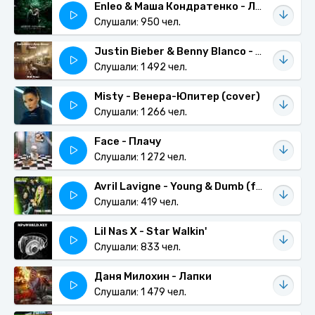
Enleo & Маша Кондратенко - Любов сильніша
Слушали: 950 чел.
Justin Bieber & Benny Blanco - Lonely (Mike Remix)
Слушали: 1 492 чел.
Misty - Венера-Юпитер (cover)
Слушали: 1 266 чел.
Face - Плачу
Слушали: 1 272 чел.
Avril Lavigne - Young & Dumb (feat. Simple Plan)
Слушали: 419 чел.
Lil Nas X - Star Walkin'
Слушали: 833 чел.
Даня Милохин - Лапки
Слушали: 1 479 чел.