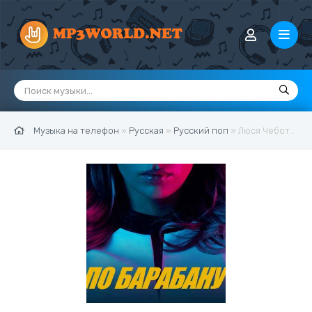
Музыка на телефон
»
Русская
»
Русский поп
» Люся Чеботина - По барабану