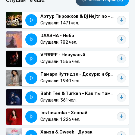
Слушайте еще:
Артур Пирожков & Dj Nejtrino - туДЫМ cюДЫМ (Official Remix)
Слушали: 1 471 чел.
DAASHA - Небо
Слушали: 782 чел.
VERBEE - Ненужный
Слушали: 1 565 чел.
Тамара Кутидзе - Докурю и брошу
Слушали: 1 940 чел.
Bahh Tee & Turken - Как ты там (Remix) (ft. PHURS, M495)
Слушали: 361 чел.
Instasamka - Хлопай
Слушали: 1 226 чел.
Ханза & Oweek - Дурак