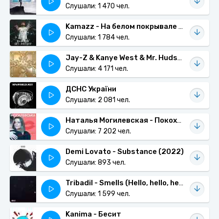
Слушали: 1 470 чел.
Kamazz - На белом покрывале января
Слушали: 1 784 чел.
Jay-Z & Kanye West & Mr. Hudson - Why I Love You
Слушали: 4 171 чел.
ДСНС України
Слушали: 2 081 чел.
Наталья Могилевская - Покохала
Слушали: 7 202 чел.
Demi Lovato - Substance (2022)
Слушали: 893 чел.
Tribadil - Smells (Hello, hello, hello!)
Слушали: 1 599 чел.
Kanima - Бесит